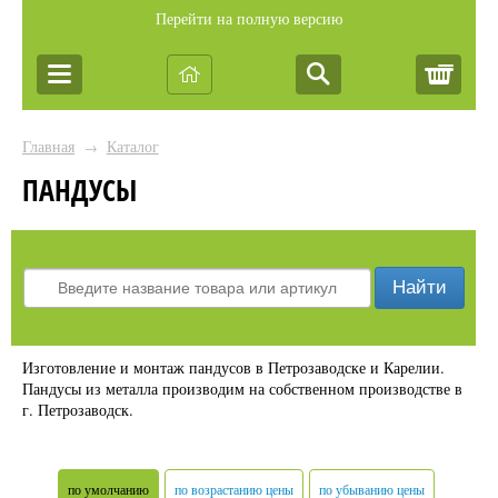
Перейти на полную версию
Корз
Главная
Каталог
→
ПАНДУСЫ
Найти
Изготовление и монтаж пандусов в Петрозаводске и Карелии.
Пандусы из металла производим на собственном производстве в
г. Петрозаводск.
по умолчанию
по возрастанию цены
по убыванию цены