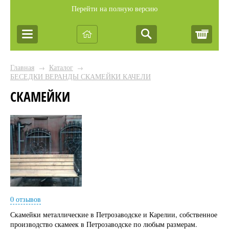
Перейти на полную версию
Корз
Главная
Каталог
→
→
БЕСЕДКИ ВЕРАНДЫ СКАМЕЙКИ КАЧЕЛИ
СКАМЕЙКИ
0 отзывов
Скамейки металлические в Петрозаводске и Карелии, собственное
производство скамеек в Петрозаводске по любым размерам.